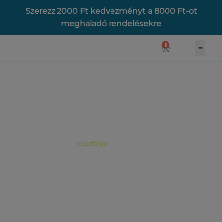
Skip
Szerezz 2000 Ft kedvezményt a 8000 Ft-ot
to
meghaladó rendelésekre
content
0
KOSÁR
Töltsd le most!
CARDY GO
Kezdőlap
/ Cardy Go