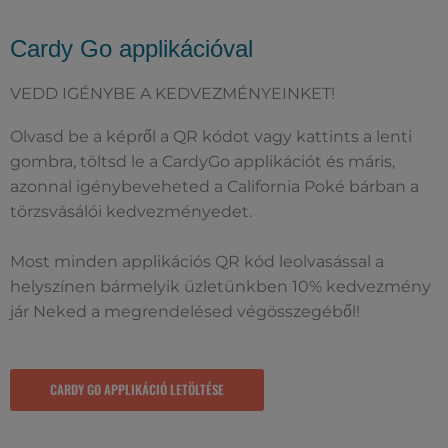
Cardy Go applikációval
VEDD IGÉNYBE A KEDVEZMÉNYEINKET!
Olvasd be a képről a QR kódot vagy kattints a lenti
gombra, töltsd le a CardyGo applikációt és máris,
azonnal igénybeveheted a California Poké bárban a
törzsvásálói kedvezményedet.
Most minden applikációs QR kód leolvasással a
helyszínen bármelyik üzletünkben 10% kedvezmény
jár Neked a megrendelésed végösszegéből!
CARDY GO APPLIKÁCIÓ LETÖLTÉSE