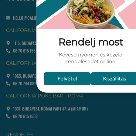
HELLO@CALIFORNIAPOKE.HU
CALIFORNIA POKÉ BAR - ETELE
1115, BUDAPEST, SOMOGYI ÚT 28.
06 70 615 1553
CALIFORNIA POKÉ BAR - OPERA
1065, BUDAPEST, HAJÓS UTCA 13-15.
06 70 744 0820
CALIFORNIA POKÉ BAR - RÓMAI
1031, BUDAPEST, RÓMAI PART 47. A (MIAMOR)
06 70 615 1553
RENDELÉS