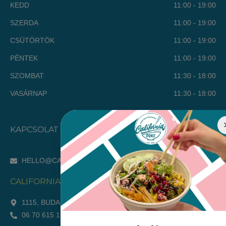
KEDD
11:00 - 19:00
SZERDA
11:00 - 19:00
CSÜTÖRTÖK
11:00 - 19:00
PÉNTEK
11:00 - 19:00
SZOMBAT
11:30 - 18:00
VASÁRNAP
11:30 - 18:00
KAPCSOLAT
HELLO@CALIFORNIAPOKE.HU
CALIFORNIA POKÉ BAR - ETELE
1115, BUDAPEST, SOMOGYI ÚT 28.
06 70 615 1553