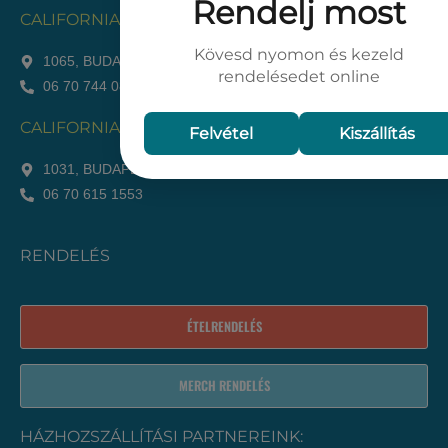
CALIFORNIA POKÉ BAR - OPERA
1065, BUDAPEST, HAJÓS UTCA 13-15.
06 70 744 0820
CALIFORNIA POKÉ BAR - RÓMAI
1031, BUDAPEST, RÓMAI PART 47. A (MIAMOR)
06 70 615 1553
RENDELÉS
ÉTELRENDELÉS
MERCH RENDELÉS
HÁZHOZSZÁLLÍTÁSI PARTNEREINK: