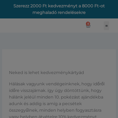
Skip
Szerezz 2000 Ft kedvezményt a 8000 Ft-ot
to
meghaladó rendelésekre
content
0
KOSÁR
Neked is lehet kedvezménykártyád
Hálásak vagyunk vendégeinknek, hogy időről
időre visszajárnak. így úgy döntöttünk, hogy
hálánk jeléül minden 10. pokézást ajándékba
adunk és addig is amíg a pecsétek
összegyűlnek, minden helyben fogyasztásra
vagy helyben átvételre 10% kedvezményt