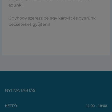
adunk!
Úgyhogy szerezz be egy kártyát és gyerünk
pecséteket gyűjteni!
NYITVA TARTÁS
HÉTFŐ
11:00 - 19:00